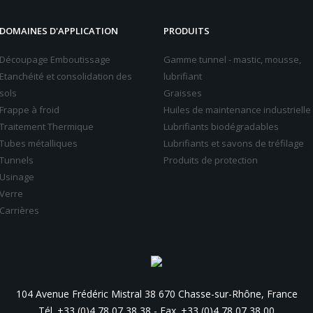
DOMAINES D'APPLICATION
PRODUITS
Découpage Emboutissage
Gamme tunnel - mastic, mousse,
Etanchéité et consolidation des
lubrifiant
sols
Graisses
Frappe à froid
Huiles de maintenance industrielle
Traitement Thermique
Lubrifiants biodégradables
Tubes métalliques
Lubrifiants et savons de tréfilage
Tunnels
Produits de protection
Usinage
Verre
Carrières
104 Avenue Frédéric Mistral 38 670 Chasse-sur-Rhône, France
Tél. +33 (0)4 78 07 38 38
-
Fax. +33 (0)4 78 07 38 00