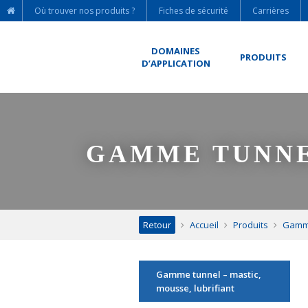
Où trouver nos produits ?
Fiches de sécurité
Carrières
DOMAINES
PRODUITS
D’APPLICATION
GAMME TUNNEL
Retour
Accueil
Produits
Gamme
Gamme tunnel – mastic,
mousse, lubrifiant