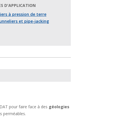
S D'APPLICATION
ers à pression de terre
unneliers et pipe-jacking
AT pour faire face à des
géologies
rès perméables.