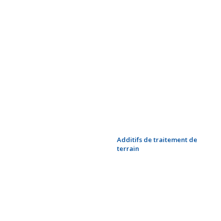
Mastics d’étanchéité
Pâte d’étanchéité pour
roulement principal
Graisses pour roulement
principal
Fluides résistants au feu
pour tunnelier
Agents moussants pour EPB
Additifs de traitement de
terrain
Microtunneliers & Pipe
jacking