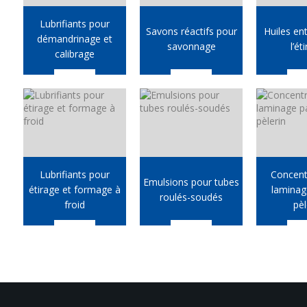
Lubrifiants pour
Savons réactifs pour
Huiles en
démandrinage et
savonnage
l’ét
calibrage
Lubrifiants pour
Concent
Emulsions pour tubes
étirage et formage à
laminag
roulés-soudés
froid
pèl