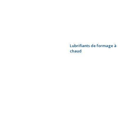
démandrinage et calibrage
Savons réactifs pour
savonnage
Huiles entières pour l’étirage
Lubrifiants de formage à
chaud
Lubrifiants aqueux
extrusion et filage
Lubrifiants pour étirage et
formage à froid
Emulsions pour tubes
roulés-soudés
Concentrés pour laminage
pas de pèlerin
Huiles entières de laminage