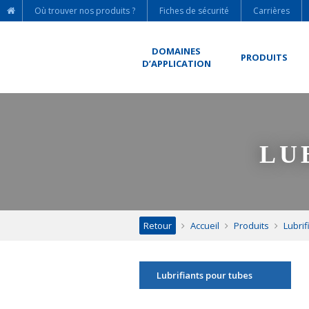
Où trouver nos produits ?
Fiches de sécurité
Carrières
DOMAINES
PRODUITS
D’APPLICATION
LU
Retour
Accueil
Produits
Lubrif
Lubrifiants pour tubes
Lubrifiants pour