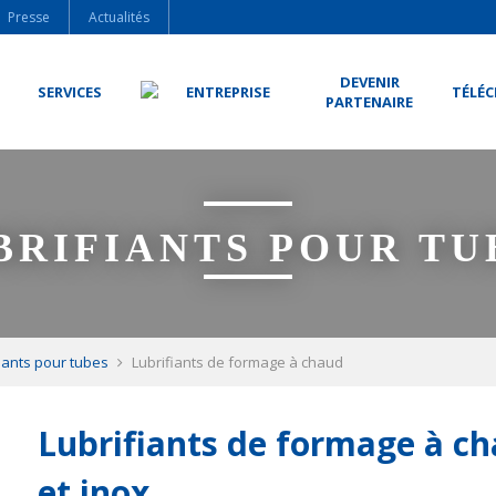
Presse
Actualités
DEVENIR
SERVICES
ENTREPRISE
TÉLÉ
PARTENAIRE
BRIFIANTS POUR TU
iants pour tubes
Lubrifiants de formage à chaud
Lubrifiants de formage à ch
et inox