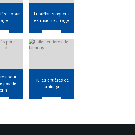
tières pour
Lubrifiants aqueux
irage
extrusion et filage
rés pour
Huiles entières de
e pas de
laminage
erin