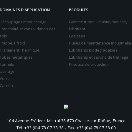
DOMAINES D'APPLICATION
PRODUITS
Découpage Emboutissage
Gamme tunnel - mastic, mousse,
Etanchéité et consolidation des
lubrifiant
sols
Graisses
Frappe à froid
Huiles de maintenance industrielle
Traitement Thermique
Lubrifiants biodégradables
Tubes métalliques
Lubrifiants et savons de tréfilage
Tunnels
Produits de protection
Usinage
Verre
Carrières
104 Avenue Frédéric Mistral 38 670 Chasse-sur-Rhône, France
Tél. +33 (0)4 78 07 38 38
-
Fax. +33 (0)4 78 07 38 00