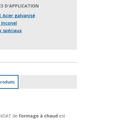
S D'APPLICATION
t Acier galvanisé
 Inconel
 spéciaux
produits
CONDAT de
formage à chaud
est