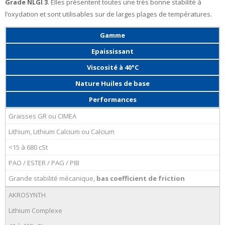
Grade NLGI 3
. Elles présentent toutes une très bonne stabilité à
l’oxydation et sont utilisables sur de larges plages de températures.
Gamme
Epaississant
Viscosité à 40°C
Nature Huiles de base
Performances
Graisses GR ou CIMEA
Lithium, Lithium Calcium ou Calcium
<15 à 680 cSt
PAO / ESTER / PAG / PIB
Grande stabilité mécanique,
bas coefficient de friction
AKROSYNTH
Lithium Complexe