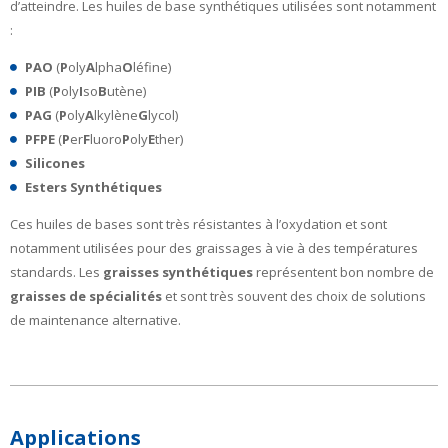
d’atteindre. Les huiles de base synthétiques utilisées sont notamment
:
PAO
(
P
oly
A
lpha
O
léfine)
PIB
(
P
oly
I
so
B
utène)
PAG
(
P
oly
A
lkylène
G
lycol)
PFPE
(
P
er
F
luoro
P
oly
E
ther)
Silicones
Esters Synthétiques
Ces huiles de bases sont très résistantes à l’oxydation et sont
notamment utilisées pour des graissages à vie à des températures
standards. Les
graisses synthétiques
représentent bon nombre de
graisses de spécialités
et sont très souvent des choix de solutions
de maintenance alternative.
Applications