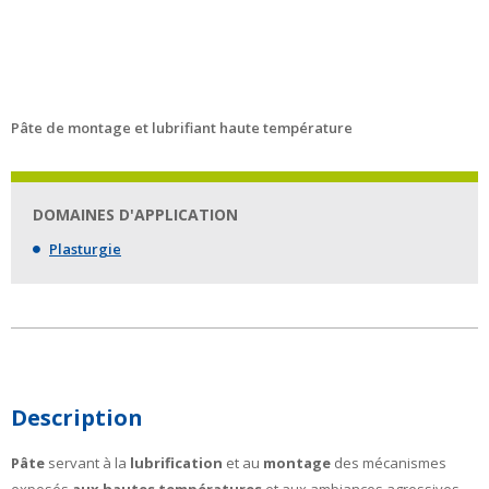
Pâte de montage et lubrifiant haute température
DOMAINES D'APPLICATION
Plasturgie
Description
Pâte
servant à la
lubrification
et au
montage
des mécanismes
exposés
aux hautes températures
et aux ambiances agressives.