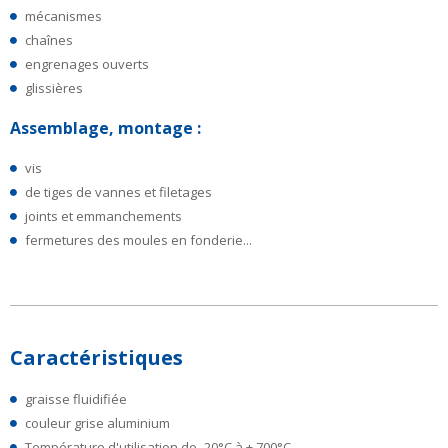
mécanismes
chaînes
engrenages ouverts
glissières
Assemblage, montage :
vis
de tiges de vannes et filetages
joints et emmanchements
fermetures des moules en fonderie...
Caractéristiques
graisse fluidifiée
couleur grise aluminium
Température d'utilisation de -20°C à + 700°C