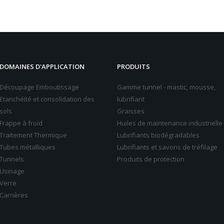
DOMAINES D'APPLICATION
PRODUITS
Découpage Emboutissage
Gamme tunnel - mastic, mousse,
Etanchéité et consolidation des
lubrifiant
sols
Graisses
Frappe à froid
Huiles de maintenance industrielle
Traitement Thermique
Lubrifiants biodégradables
Tubes métalliques
Lubrifiants et savons de tréfilage
Tunnels
Produits de protection
Usinage
Verre
Carrières