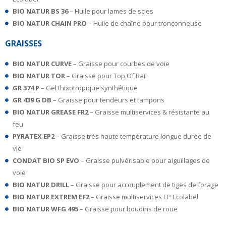
BIO NATUR BS 36
– Huile pour lames de scies
BIO NATUR CHAIN PRO
– Huile de chaîne pour tronçonneuse
GRAISSES
BIO NATUR CURVE
– Graisse pour courbes de voie
BIO NATUR TOR
– Graisse pour Top Of Rail
GR 374 P
– Gel thixotropique synthétique
GR 439 G DB
– Graisse pour tendeurs et tampons
BIO NATUR GREASE FR2
– Graisse multiservices & résistante au
feu
PYRATEX EP2
– Graisse très haute température longue durée de
vie
CONDAT BIO SP EVO
– Graisse pulvérisable pour aiguillages de
voie
BIO NATUR DRILL
– Graisse pour accouplement de tiges de forage
BIO NATUR EXTREM EF2
– Graisse multiservices EP Ecolabel
BIO NATUR WFG 495
– Graisse pour boudins de roue