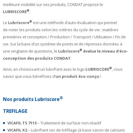
meilleure visibilité sur ses produits,
CONDAT propose le
®
LUBRISCORE
.
®
Le
Lubriscore
est une méthode d’auto-évaluation qui permet
de
noter les produits selon les critères du cycle de vie :
matières
premières et conception / Production /
Transport / Utilisation / Fin de
vie. Sur la base d’un
système de points et de réponses données à
®
une
vingtaine de questions, le
Lubriscore
évalue le
niveau d’éco-
conception des produits CONDAT
.
®
Ainsi, en choisissant un lubrifiant avec le logo
LUBRISCORE
, vous
savez que vous bénéficiez d’
un
produit éco-conçu
!
®
Nos produits Lubriscore
TREFILAGE
VICAFIL TS 7113
– Traitement de surface non-réactif
VICAFIL X2
– Lubrifiant sec de tréfilage (à base savon de calcium)