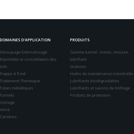
DOMAINES D'APPLICATION
PRODUITS
Découpage Emboutissage
Gamme tunnel - mastic, mousse,
Etanchéité et consolidation des
lubrifiant
sols
Graisses
Frappe à froid
Huiles de maintenance industrielle
Traitement Thermique
Lubrifiants biodégradables
Tubes métalliques
Lubrifiants et savons de tréfilage
Tunnels
Produits de protection
Usinage
Verre
Carrières