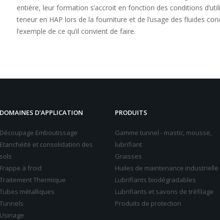
entière, leur formation s’accroit en fonction des conditions d’ut
teneur en HAP lors de la fourniture et de l’usage des fluides 
l’exemple de ce qu’il convient de faire.
DOMAINES D'APPLICATION
PRODUITS
Découpage Emboutissage
Gamme tunnel - mastic, mousse,
Etanchéité et consolidation des
lubrifiant
sols
Graisses
Frappe à froid
Huiles de maintenance industrielle
Traitement Thermique
Lubrifiants biodégradables
Tubes métalliques
Lubrifiants et savons de tréfilage
Tunnels
Produits de protection
Usinage