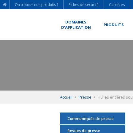
Où trouver nos produits ?
Fiches de sécurité
Carrières
DOMAINES
PRODUITS
D’APPLICATION
Accueil
Presse
Huiles entières so
Communiqués de presse
Revues de presse