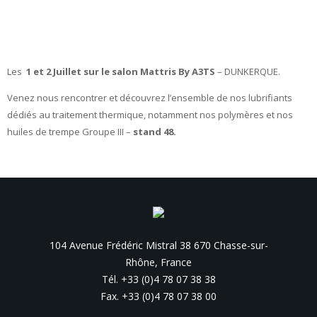
Les
1 et 2 Juillet sur le salon Mattris By A3TS
– DUNKERQUE.
Venez nous rencontrer et découvrez l’ensemble de nos lubrifiants
dédiés au traitement thermique, notamment nos polymères et nos
huiles de trempe Groupe III –
stand 48
.
104 Avenue Frédéric Mistral 38 670 Chasse-sur-
Rhône, France
Tél. +33 (0)4 78 07 38 38
Fax. +33 (0)4 78 07 38 00