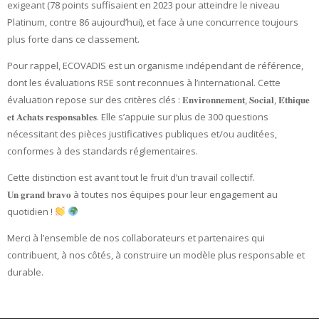
exigeant (78 points suffisaient en 2023 pour atteindre le niveau
Platinum, contre 86 aujourd’hui), et face à une concurrence toujours
plus forte dans ce classement.
Pour rappel, ECOVADIS est un organisme indépendant de référence,
dont les évaluations RSE sont reconnues à l’international. Cette
évaluation repose sur des critères clés : 𝐄𝐧𝐯𝐢𝐫𝐨𝐧𝐧𝐞𝐦𝐞𝐧𝐭, 𝐒𝐨𝐜𝐢𝐚𝐥, 𝐄́𝐭𝐡𝐢𝐪𝐮𝐞
𝐞𝐭 𝐀𝐜𝐡𝐚𝐭𝐬 𝐫𝐞𝐬𝐩𝐨𝐧𝐬𝐚𝐛𝐥𝐞𝐬. Elle s’appuie sur plus de 300 questions
nécessitant des pièces justificatives publiques et/ou auditées,
conformes à des standards réglementaires.
Cette distinction est avant tout le fruit d’un travail collectif.
𝐔𝐧 𝐠𝐫𝐚𝐧𝐝 𝐛𝐫𝐚𝐯𝐨 à toutes nos équipes pour leur engagement au
quotidien !
Merci à l’ensemble de nos collaborateurs et partenaires qui
contribuent, à nos côtés, à construire un modèle plus responsable et
durable.