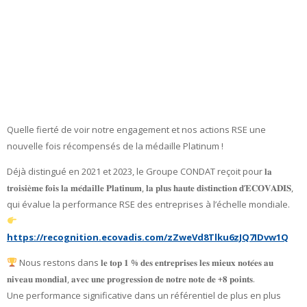
Quelle fierté de voir notre engagement et nos actions RSE une
nouvelle fois récompensés de la médaille Platinum !
Déjà distingué en 2021 et 2023, le Groupe CONDAT reçoit pour 𝐥𝐚
𝐭𝐫𝐨𝐢𝐬𝐢𝐞̀𝐦𝐞 𝐟𝐨𝐢𝐬 𝐥𝐚 𝐦𝐞́𝐝𝐚𝐢𝐥𝐥𝐞 𝐏𝐥𝐚𝐭𝐢𝐧𝐮𝐦, 𝐥𝐚 𝐩𝐥𝐮𝐬 𝐡𝐚𝐮𝐭𝐞 𝐝𝐢𝐬𝐭𝐢𝐧𝐜𝐭𝐢𝐨𝐧 𝐝’𝐄𝐂𝐎𝐕𝐀𝐃𝐈𝐒,
qui évalue la performance RSE des entreprises à l’échelle mondiale.
https://recognition.ecovadis.com/zZweVd8Tlku6zJQ7IDvw1Q
Nous restons dans 𝐥𝐞 𝐭𝐨𝐩 𝟏 % 𝐝𝐞𝐬 𝐞𝐧𝐭𝐫𝐞𝐩𝐫𝐢𝐬𝐞𝐬 𝐥𝐞𝐬 𝐦𝐢𝐞𝐮𝐱 𝐧𝐨𝐭𝐞́𝐞𝐬 𝐚𝐮
𝐧𝐢𝐯𝐞𝐚𝐮 𝐦𝐨𝐧𝐝𝐢𝐚𝐥, 𝐚𝐯𝐞𝐜 𝐮𝐧𝐞 𝐩𝐫𝐨𝐠𝐫𝐞𝐬𝐬𝐢𝐨𝐧 𝐝𝐞 𝐧𝐨𝐭𝐫𝐞 𝐧𝐨𝐭𝐞 𝐝𝐞 +𝟖 𝐩𝐨𝐢𝐧𝐭𝐬.
Une performance significative dans un référentiel de plus en plus