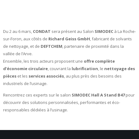
Du 2 au 6 mars,
CONDAT
sera présent au Salon
SIMODEC
à La Roche-
sur-Foron, aux côtés de
Richard Geiss GmbH
, fabricant de solvants
de nettoyage, et de
DEFTCHEM
, partenaire de proximité dans la
vallée de l’Arve.
Ensemble, les trois acteurs proposent une
offre complète
d’économie circulaire
, couvrant la
lubrification
, le
nettoyage des
pièces
et les
services associés
, au plus près des besoins des
industriels de l’usinage.
Rencontrez ces experts sur le salon
SIMODEC Hall A Stand B47
pour
découvrir des solutions personnalisées, performantes et éco-
responsables dédiées à l’usinage.