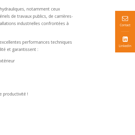
 hydrauliques, notamment ceux
els de travaux publics, de carrières-
allations industrielles confrontées à
Contact
d’excellentes performances techniques
LinkedIn
ité et garantissent :
xtérieur
e productivité !