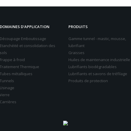
DOMAINES D'APPLICATION
PRODUITS
Découpage Emboutissage
Gamme tunnel - mastic, mousse,
Etanchéité et consolidation des
lubrifiant
sols
Graisses
Frappe à froid
Huiles de maintenance industrielle
Traitement Thermique
Lubrifiants biodégradables
Tubes métalliques
Lubrifiants et savons de tréfilage
Tunnels
Produits de protection
Usinage
Verre
Carrières