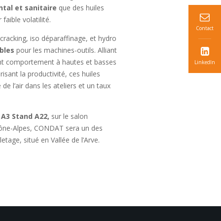
ntal et sanitaire
que des huiles
faible volatilité.
Contact
cracking, iso déparaffinage, et hydro
ables
pour les machines-outils. Alliant
lent comportement à hautes et basses
LinkedIn
isant la productivité, ces huiles
de l’air dans les ateliers et un taux
l A3 Stand A22,
sur le salon
hône-Alpes, CONDAT sera un des
etage, situé en Vallée de l’Arve.