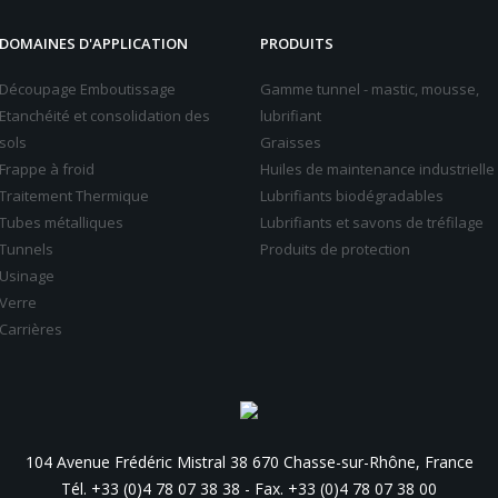
DOMAINES D'APPLICATION
PRODUITS
Découpage Emboutissage
Gamme tunnel - mastic, mousse,
Etanchéité et consolidation des
lubrifiant
sols
Graisses
Frappe à froid
Huiles de maintenance industrielle
Traitement Thermique
Lubrifiants biodégradables
Tubes métalliques
Lubrifiants et savons de tréfilage
Tunnels
Produits de protection
Usinage
Verre
Carrières
104 Avenue Frédéric Mistral 38 670 Chasse-sur-Rhône, France
Tél. +33 (0)4 78 07 38 38
-
Fax. +33 (0)4 78 07 38 00