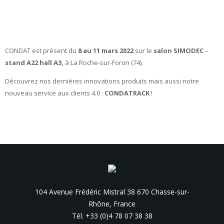
CONDAT est présent du
8 au 11 mars 2022
sur le
salon SIMODEC
–
stand A22
hall A3,
à La Roche-sur-Foron (74).
Découvrez nos dernières innovations produits mais aussi notre
nouveau service aux clients 4.0 :
CONDATRACK
!
104 Avenue Frédéric Mistral 38 670 Chasse-sur-
Rhône, France
Tél. +33 (0)4 78 07 38 38