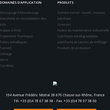
DOMAINES D'APPLICATION
PRODUITS
Découpage Emboutissage
Gamme tunnel - mastic, mousse,
Etanchéité et consolidation des
lubrifiant
sols
Graisses
Frappe à froid
Huiles de maintenance industrielle
Traitement Thermique
Lubrifiants biodégradables
Tubes métalliques
Lubrifiants et savons de tréfilage
Tunnels
Produits de protection
Usinage
Verre
Carrières
104 Avenue Frédéric Mistral 38 670 Chasse-sur-Rhône, France
Tél. +33 (0)4 78 07 38 38
-
Fax. +33 (0)4 78 07 38 00