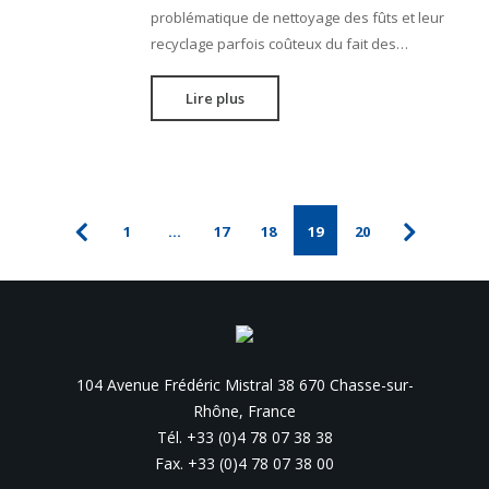
problématique de nettoyage des fûts et leur
recyclage parfois coûteux du fait des…
Lire plus
1
…
17
18
19
20
104 Avenue Frédéric Mistral 38 670 Chasse-sur-
Rhône, France
Tél. +33 (0)4 78 07 38 38
Fax. +33 (0)4 78 07 38 00